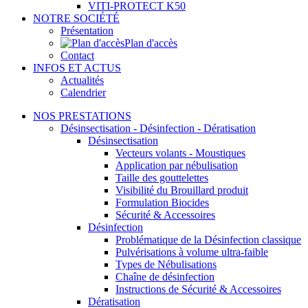
VITI-PROTECT K50
NOTRE SOCIÉTÉ
Présentation
Plan d'accès
Contact
INFOS ET ACTUS
Actualités
Calendrier
NOS PRESTATIONS
Désinsectisation - Désinfection - Dératisation
Désinsectisation
Vecteurs volants - Moustiques
Application par nébulisation
Taille des gouttelettes
Visibilité du Brouillard produit
Formulation Biocides
Sécurité & Accessoires
Désinfection
Problématique de la Désinfection classique
Pulvérisations à volume ultra-faible
Types de Nébulisations
Chaîne de désinfection
Instructions de Sécurité & Accessoires
Dératisation