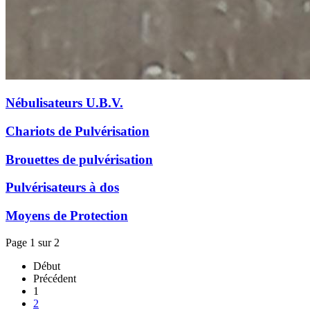
Nébulisateurs U.B.V.
Chariots de Pulvérisation
Brouettes de pulvérisation
Pulvérisateurs à dos
Moyens de Protection
Page 1 sur 2
Début
Précédent
1
2