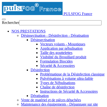
PULSFOG France
Rechercher
NOS PRESTATIONS
Désinsectisation - Désinfection - Dératisation
Désinsectisation
Vecteurs volants - Moustiques
Application par nébulisation
Taille des gouttelettes
Visibilité du Brouillard produit
Formulation Biocides
Sécurité & Accessoires
Désinfection
Problématique de la Désinfection classique
Pulvérisations à volume ultra-faible
Types de Nébulisations
Chaîne de désinfection
Instructions de Sécurité & Accessoires
Dératisation
Vente de matériel et de pièces détachées
Maintenance des équipements - Dépannage sur site