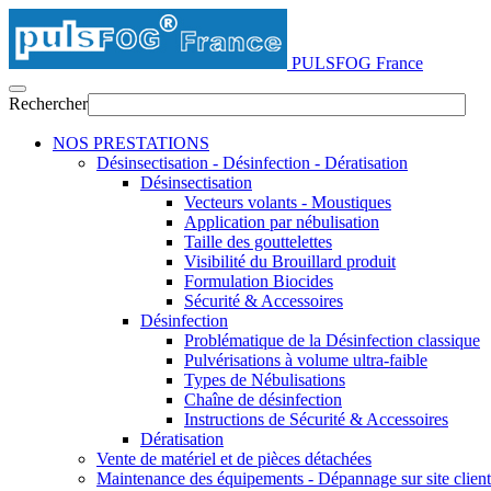
PULSFOG France
Rechercher
NOS PRESTATIONS
Désinsectisation - Désinfection - Dératisation
Désinsectisation
Vecteurs volants - Moustiques
Application par nébulisation
Taille des gouttelettes
Visibilité du Brouillard produit
Formulation Biocides
Sécurité & Accessoires
Désinfection
Problématique de la Désinfection classique
Pulvérisations à volume ultra-faible
Types de Nébulisations
Chaîne de désinfection
Instructions de Sécurité & Accessoires
Dératisation
Vente de matériel et de pièces détachées
Maintenance des équipements - Dépannage sur site client