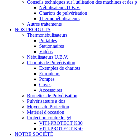
Conseils techniques sur l'utilisation des machines et des 
Nébulisateurs U.B.V.
Chariots de pulvérisation
Thermonébulisateurs
Autres traitements
NOS PRODUITS
Thermonébulisateurs
Portables
Stationnaires
Vidéos
Nébulisateurs U.B.V.
Chariots de Pulvérisation
Exemples de chariots
Enrouleurs
Pompes
Cuves
Accessoires
Brouettes de Pulvérisation
Pulvérisateurs à dos
Moyens de Protection
Matériel d'occasion
Protection contre le gel
VITI-PROTECT K30
VITI-PROTECT K50
NOTRE SOCIÉTÉ